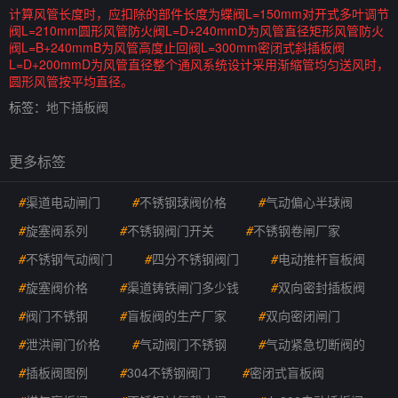
计算风管长度时，应扣除的部件长度为蝶阀L=150mm对开式多叶调节
阀L=210mm圆形风管防火阀L=D+240mmD为风管直径矩形风管防火
阀L=B+240mmB为风管高度止回阀L=300mm密闭式斜插板阀
L=D+200mmD为风管直径整个通风系统设计采用渐缩管均匀送风时，
圆形风管按平均直径。
标签：
地下插板阀
更多标签
#
渠道电动闸门
#
不锈钢球阀价格
#
气动偏心半球阀
#
旋塞阀系列
#
不锈钢阀门开关
#
不锈钢卷闸厂家
#
不锈钢气动阀门
#
四分不锈钢阀门
#
电动推杆盲板阀
#
旋塞阀价格
#
渠道铸铁闸门多少钱
#
双向密封插板阀
#
阀门不锈钢
#
盲板阀的生产厂家
#
双向密闭闸门
#
泄洪闸门价格
#
气动阀门不锈钢
#
气动紧急切断阀的
#
插板阀图例
#
304不锈钢阀门
#
密闭式盲板阀