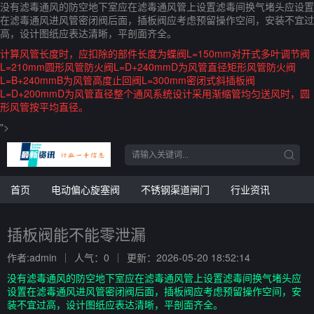
没有滤毒通风的防空地下室应在滤毒通风管上设置滤毒间换气堵头应设置
在滤毒通风进风管密闭阀后面，插板阀应考虑预留操作空间，安装不宜过
高，设计图纸应表达清晰，平剖面齐全。
计算风管长度时，应扣除的部件长度为蝶阀L=150mm对开式多叶调节阀
L=210mm圆形风管防火阀L=D+240mmD为风管直径矩形风管防火阀
L=B+240mmB为风管高度止回阀L=300mm密闭式斜插板阀
L=D+200mmD为风管直径整个通风系统设计采用渐缩管均匀送风时，圆
形风管按平均直径。
">
首页
电动偏心旋塞阀
不锈钢渠道闸门
行业资讯
插板阀能不能零泄漏
作者:admin
人气：0
更新：2026-05-20 18:52:14
没有滤毒通风的防空地下室应在滤毒通风管上设置滤毒间换气堵头应
设置在滤毒通风进风管密闭阀后面，插板阀应考虑预留操作空间，安
装不宜过高，设计图纸应表达清晰，平剖面齐全。