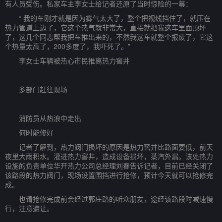
有人员受伤。私家车主李女士给记者还原了当时惊险的一幕：
“ 我的车刚才就是因为雾气太大了，整个把视线挡住了，就压在
热力管道上边了，它这个热气就非常大，直接就把我这车里面顶坏
了，这几个同志帮我把车推出来的，不然我这车就整个报废了，它这
个热量太高了，200多度了，我吓死了。”
李女士车辆被热心市民推离热力窖井
多部门赶往现场
消防员从热浪中走出
何时能修好
记者了解到，热力阀门损坏的原因是热力窖井比路面要低，前天
夜里大雨积水。灌进热力窖井，造成设备损坏，蒸汽外漏。该处热力
设施的负责单位华开热力公司总经理刘春告诉记者，目前已经关闭了
该路段的热力阀门，现场设置围挡进行抢修，预计今天就可以抢修完
成。
也请抢修完成前会经过郭庄路的听众朋友，途经该路段时减速慢
行，注意避让。