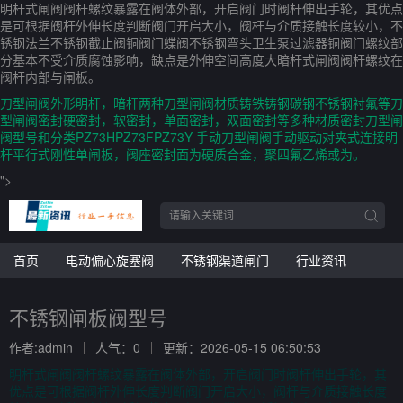
明杆式闸阀阀杆螺纹暴露在阀体外部，开启阀门时阀杆伸出手轮，其优点
是可根据阀杆外伸长度判断阀门开启大小，阀杆与介质接触长度较小，不
锈钢法兰不锈钢截止阀铜阀门蝶阀不锈钢弯头卫生泵过滤器铜阀门螺纹部
分基本不受介质腐蚀影响，缺点是外伸空间高度大暗杆式闸阀阀杆螺纹在
阀杆内部与闸板。
刀型闸阀外形明杆，暗杆两种刀型闸阀材质铸铁铸钢碳钢不锈钢衬氟等刀
型闸阀密封硬密封，软密封，单面密封，双面密封等多种材质密封刀型闸
阀型号和分类PZ73HPZ73FPZ73Y 手动刀型闸阀手动驱动对夹式连接明
杆平行式刚性单闸板，阀座密封面为硬质合金，聚四氟乙烯或为。
">
首页
电动偏心旋塞阀
不锈钢渠道闸门
行业资讯
不锈钢闸板阀型号
作者:admin
人气：0
更新：2026-05-15 06:50:53
明杆式闸阀阀杆螺纹暴露在阀体外部，开启阀门时阀杆伸出手轮，其
优点是可根据阀杆外伸长度判断阀门开启大小，阀杆与介质接触长度