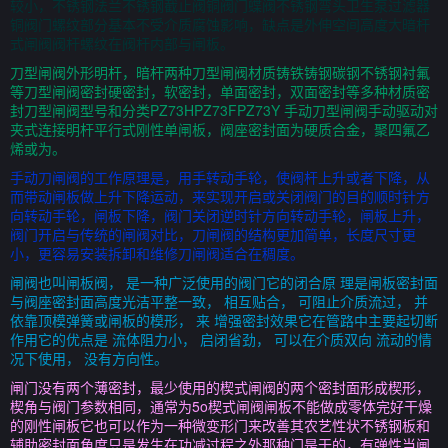
较小，不锈钢法兰不锈钢截止阀铜阀门蝶阀不锈钢弯头卫生泵过滤器
铜阀门螺纹部分基本不受介质腐蚀影响，缺点是外伸空间高度大暗杆
式闸阀阀杆螺纹在阀杆内部与闸板。
刀型闸阀外形明杆，暗杆两种刀型闸阀材质铸铁铸钢碳钢不锈钢衬氟
等刀型闸阀密封硬密封，软密封，单面密封，双面密封等多种材质密
封刀型闸阀型号和分类PZ73HPZ73FPZ73Y 手动刀型闸阀手动驱动对
夹式连接明杆平行式刚性单闸板，阀座密封面为硬质合金，聚四氟乙
烯或为。
手动刀闸阀的工作原理是，用手转动手轮，使阀杆上升或者下降，从
而带动闸板做上升下降运动，来实现开启或关闭阀门的目的顺时针方
向转动手轮，闸板下降，阀门关闭逆时针方向转动手轮，闸板上升，
阀门开启与传统的闸阀对比，刀闸阀的结构更加简单，长度尺寸更
小，更容易安装拆卸和维修刀闸阀适合在稠度。
闸阀也叫闸板阀， 是一种广泛使用的阀门它的闭合原 理是闸板密封面
与阀座密封面高度光洁平整一致， 相互贴合， 可阻止介质流过， 并
依靠顶模弹簧或闸板的模形， 来 增强密封效果它在管路中主要起切断
作用它的优点是 流体阻力小， 启闭省劲， 可以在介质双向 流动的情
况下使用， 没有方向性。
闸门没有两个薄密封，最少使用的楔式闸阀的两个密封面形成楔形，
楔角与阀门参数相同，通常为5o楔式闸阀闸板不能做成零体完好干燥
的刚性闸板它也可以作为一种微变形门来改善其农艺性状不锈钢板和
辅助密封面角度只是发生在功减过程之外那种门是干的，有弹性当闸