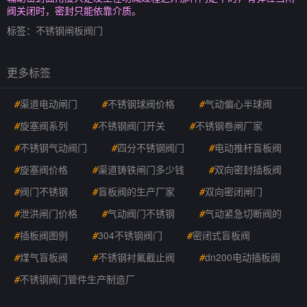
阀关闭时，密封只能依靠介质。
标签：
不锈钢闸板阀门
更多标签
#
渠道电动闸门
#
不锈钢球阀价格
#
气动偏心半球阀
#
旋塞阀系列
#
不锈钢阀门开关
#
不锈钢卷闸厂家
#
不锈钢气动阀门
#
四分不锈钢阀门
#
电动推杆盲板阀
#
旋塞阀价格
#
渠道铸铁闸门多少钱
#
双向密封插板阀
#
阀门不锈钢
#
盲板阀的生产厂家
#
双向密闭闸门
#
泄洪闸门价格
#
气动阀门不锈钢
#
气动紧急切断阀的
#
插板阀图例
#
304不锈钢阀门
#
密闭式盲板阀
#
煤气盲板阀
#
不锈钢衬氟截止阀
#
dn200电动插板阀
#
不锈钢阀门管件生产制造厂