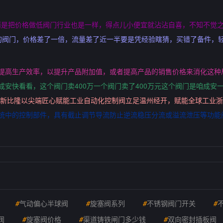
而是把价格做低阀门行业也是一样，得点儿小便宜就沾沾自喜，不知不觉
80的阀门，价格差了一倍，流量差了近一半要是凭经验瞎猜，买错了备件，
过提高生产效率，以提升产品附加值，或者提高产品的销售价格来消化这种
成安快看看，这个阀门卖400万一个阀门卖了400万元这个阀门是咱成安
江新比隆以尖端匠心赋能工业自动化控制阀立足温州经开，赋能全球工业
系统中的控制部件，具有截止调节导流防止逆流稳压分流或溢流泄压等功能
#
气动偏心半球阀
#
旋塞阀系列
#
不锈钢阀门开关
#
阀
#
旋塞阀价格
#
渠道铸铁闸门多少钱
#
双向密封插板阀