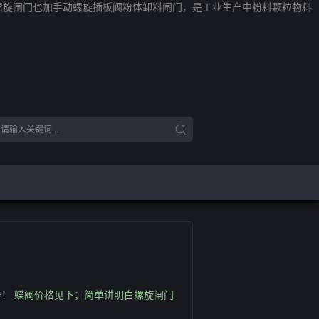
白螺旋闸门也加手动螺旋插板阀粉体卸料闸门，是工业生产中粉料颗粒物料
务！ 蝶阀价格见下；简单讲明白螺旋闸门