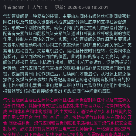
作者:admin
人气：0
更新：2026-05-06 18:53:01
气动盲板阀是一种复杂的装置，主要由左阀体右阀体丝杠副阀板密封
圈杠杆以及气缸等关键部件构成这些部分通过底座和支撑柱紧密连
接，形成一个刚性结构体，确保了阀门的稳定性阀门内部设计独特，
配备有夹紧气缸和翻板气缸夹紧气缸通过杠杆副和丝杆螺旋副的协同
作用，控制左右阀体的开合，实现；电动盲板阀的动作原理主要通过
夹紧电机和驱动电机的协同工作来实现阀门的开启和关闭关闭过程 夹
紧电机启动首先，夹紧电机启动，驱动丝杆逆时针旋转，使得阀体逐
渐松开，直至到达松开到位的位置，此时相应的指示灯会亮起，表示
阀体已经松开 驱动电机运作接着，驱动电机开始运作，促使闸板逆时
针转动；煤气蝶阀与煤气盲板阀的联锁接线核心是实现双阀门操作互
锁，仅当前置阀门动作到位后，后续阀门才能启动，从根源上避免误
操作引发煤气安全事故1 所需配套设备包含电动蝶阀盲板阀各自的控
制电路中间继电器第一继电器第二继电器煤气监测器电池组作业终端
报警器等2 核心联锁接线步骤21 电动蝶阀与中间继电器联。
气动盲板阀主要由左阀体右阀体丝杠副阀板密封圈杠杆以及气缸等关
键部件构成，其操作方式包括远程控制集中管理以及手动操作结构组
成 左阀体和右阀体构成阀门的主要框架，通过夹紧气缸和杠杆副的协
同作用实现开合 丝杠副与杠杆一起，协助夹紧气缸控制左右阀体的开
合 阀板被翻板；煤气蝶阀和盲板阀联锁电路接线属于煤气系统安全控
制范畴，必须由持有资质的专业电气工程师操作，严格遵循国家燃气
安全规范，以下是基础接线逻辑与实操步骤1 所需配套设备清单包含