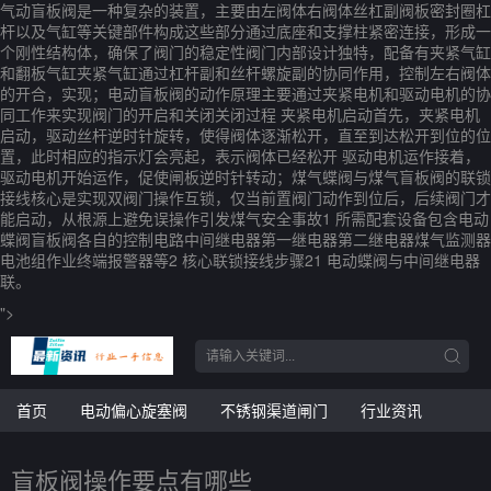
气动盲板阀是一种复杂的装置，主要由左阀体右阀体丝杠副阀板密封圈杠
杆以及气缸等关键部件构成这些部分通过底座和支撑柱紧密连接，形成一
个刚性结构体，确保了阀门的稳定性阀门内部设计独特，配备有夹紧气缸
和翻板气缸夹紧气缸通过杠杆副和丝杆螺旋副的协同作用，控制左右阀体
的开合，实现；电动盲板阀的动作原理主要通过夹紧电机和驱动电机的协
同工作来实现阀门的开启和关闭关闭过程 夹紧电机启动首先，夹紧电机
启动，驱动丝杆逆时针旋转，使得阀体逐渐松开，直至到达松开到位的位
置，此时相应的指示灯会亮起，表示阀体已经松开 驱动电机运作接着，
驱动电机开始运作，促使闸板逆时针转动；煤气蝶阀与煤气盲板阀的联锁
接线核心是实现双阀门操作互锁，仅当前置阀门动作到位后，后续阀门才
能启动，从根源上避免误操作引发煤气安全事故1 所需配套设备包含电动
蝶阀盲板阀各自的控制电路中间继电器第一继电器第二继电器煤气监测器
电池组作业终端报警器等2 核心联锁接线步骤21 电动蝶阀与中间继电器
联。
">
首页
电动偏心旋塞阀
不锈钢渠道闸门
行业资讯
盲板阀操作要点有哪些